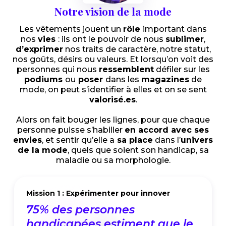
Notre vision de la mode
Les vêtements jouent un
rôle
important dans
nos
vies
: ils ont le pouvoir de nous
sublimer
,
d’exprimer
nos traits de caractère, notre statut,
nos goûts, désirs ou valeurs. Et lorsqu’on voit des
personnes qui nous
ressemblent
défiler sur les
podiums
ou
poser
dans les
magazines
de
mode, on peut s’identifier à elles et on se sent
valorisé.es
.
Alors on fait bouger les lignes, pour que chaque
personne puisse s’habiller
en accord avec ses
envies
, et sentir qu’elle a
sa place
dans l’
univers
de la mode
, quels que soient son handicap, sa
maladie ou sa morphologie.
ver
Mission 2 : Transmettre
Dès leurs études, les pros 
que le
la mode ne sont ni formé.e