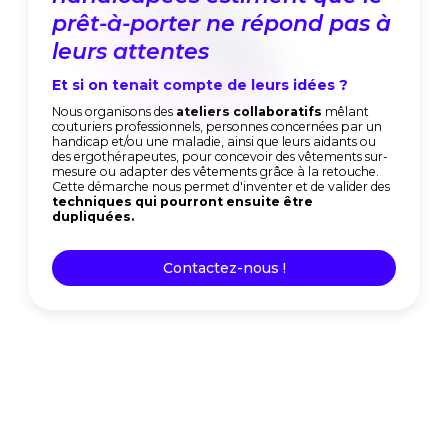
 pas à
sensibilisé.es sur le handi
et la maladie
es ?
Or savoir, c'est pouvoir !
s
mêlant
Nous organisons des
conférences
sur la mode a
nées par un
ainsi que des
cours
et workshops dans les
école
aidants ou
préparant aux métiers de la
mode
et du vêtemen
tements sur-
créons et partageons des
contenus
pédagogiq
 retouche.
techniques
: vidéos explicatives, tutoriels, patro
 valider des
gammes de montage, etc.
Et enfin, nous proposons des
partenariats
,
formations
ou prestations de
conseil
aux entre
de
prêt-à-porter
, pour les accompagner sur la
conception
.
Contactez-nous !
Slide 2 of 3.