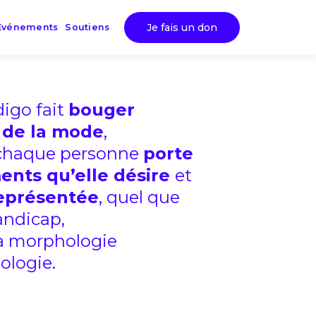
Je fais un don
Événements
Soutiens
digo fait
bouger
 de la mode
,
chaque personne
porte
ents qu’elle désire
et
eprésentée
, quel que
andicap,
sa morphologie
ologie.