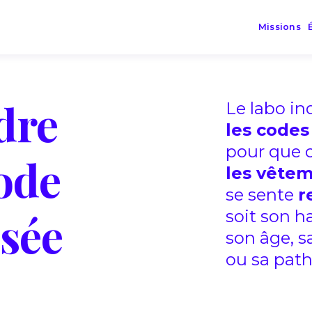
Missions
dre
Le labo in
les codes
pour que 
ode
les vêtem
se sente
r
sée
soit son h
son âge, 
ou sa path