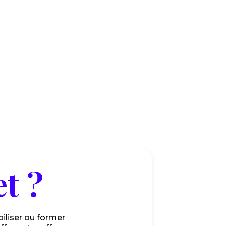
érence
13/9/2025
'article
t ?
iliser ou former