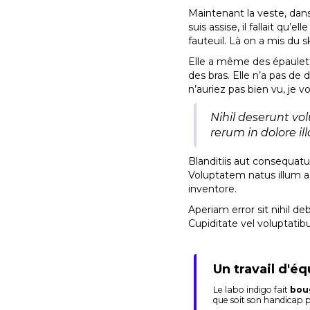
Maintenant la veste, dan
suis assise, il fallait qu’
fauteuil. Là on a mis du sk
Elle a même des épaulette
des bras. Elle n’a pas de
n’auriez pas bien vu, je v
Nihil deserunt vo
rerum in dolore il
Blanditiis aut consequatu
Voluptatem natus illum 
inventore.
Aperiam error sit nihil de
Cupiditate vel voluptatib
Un travail d'éq
Le labo indigo fait
bou
que soit son handicap 