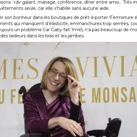
ions : rdv galant, mariage, conférence, dîner entre amis… Très impo
vêtements seule, car elle s’habille sans aucune aide.
r son bonheur dans les boutiques de prêt-à-porter !Fermeture éc
ements qui manquent d’élasticité, emmanchures trop serrées, co
oujours un problème.Car Gaby fait 1m45, n’a pas beaucoup de motr
des raideurs dans les bras et les jambes.