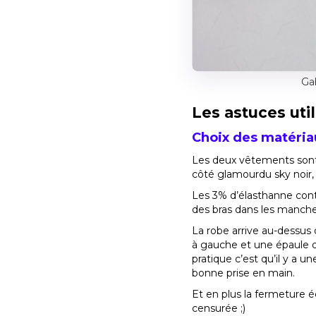
Ga
Les astuces uti
Choix des matéria
Les deux vêtements sont r
côté glamourdu sky noir, 
Les 3% d’élasthanne conte
des bras dans les manche
La robe arrive au-dessus
à gauche et une épaule dé
pratique c’est qu’il y a u
bonne prise en main.
Et en plus la fermeture éc
censurée ;)