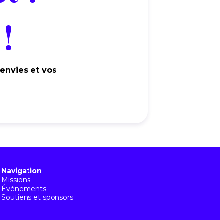
!
 envies et vos
Navigation
Missions
Événements
Soutiens et sponsors