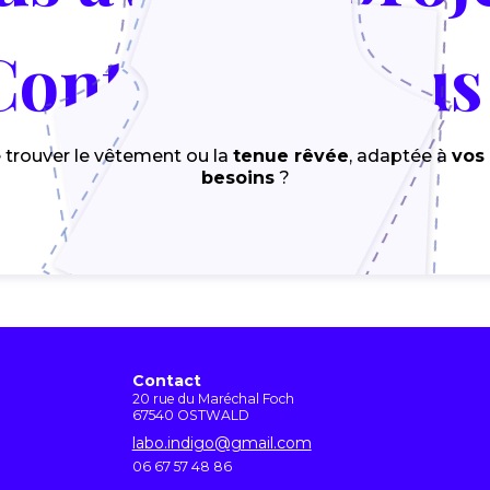
Contactez-nous 
 trouver le vêtement ou la
tenue rêvée
, adaptée à
vos
besoins
?
Contactez-nous !
Contact
20 rue du Maréchal Foch
67540 OSTWALD
labo.indigo@gmail.com
06 67 57 48 86