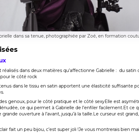
brielle dans sa tenue, photographiée par Zoé, en formation coutu
lisées
ux
éalisés dans deux matières qu’affectionne Gabrielle : du satin co
pour le côté rock
nus dans le tissu en satin apportent une élasticité suffisante pou
s.
 des genoux, pour le côté pratique et le côté sexyElle est asym
nudée, ce qui permet à Gabrielle de l’enfiler facilement.Et ce q
ne grande ouverture à l’avant, jusqu’à la taille.Le curseur est gra
lair fait un peu bijou, c’est super joli !Je vous montrerais bien mai