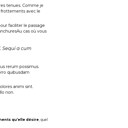
tres tenues. Comme je
es frottements avec le
ur faciliter le passage
mmanchuresAu cas où vous
i. Sequi a cum
ctus rerum possimus.
orro quibusdam
olores animi sint.
llo non.
ments qu’elle désire
, quel