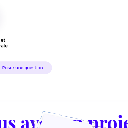
 et
ale
Poser une question
us avez un proje