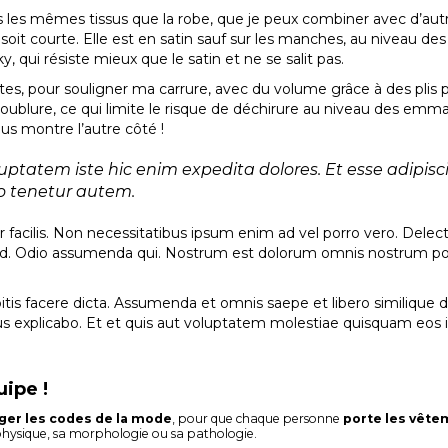
s les mêmes tissus que la robe, que je peux combiner avec d’au
elle soit courte. Elle est en satin sauf sur les manches, au niveau d
y, qui résiste mieux que le satin et ne se salit pas.
s, pour souligner ma carrure, avec du volume grâce à des plis po
 doublure, ce qui limite le risque de déchirure au niveau des e
ous montre l’autre côté !
luptatem iste hic enim expedita dolores. Et esse adipisc
lo tenetur autem.
r facilis. Non necessitatibus ipsum enim ad vel porro vero. Dele
ad. Odio assumenda qui. Nostrum est dolorum omnis nostrum p
bitis facere dicta. Assumenda et omnis saepe et libero similique d
us explicabo. Et et quis aut voluptatem molestiae quisquam eos i
uipe !
ger les codes de la mode
, pour que chaque personne
porte les vête
physique, sa morphologie ou sa pathologie.