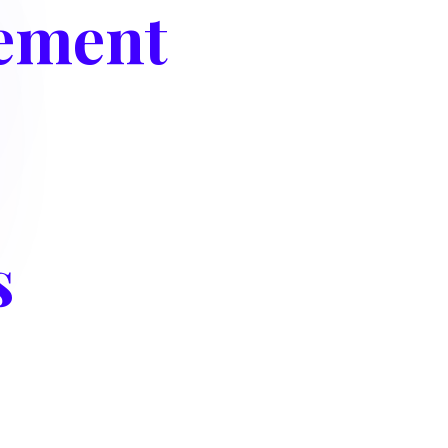
nement
s