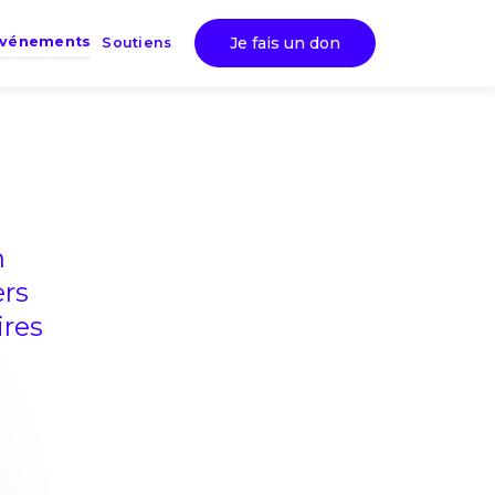
Événements
Je fais un don
Soutiens
n
ers
ires