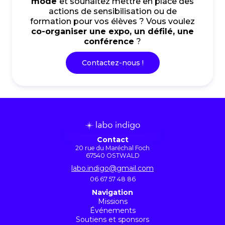
mode
et souhaitez mettre en place des
actions de sensibilisation ou de
formation pour vos élèves ? Vous voulez
co-organiser une expo, un défilé, une
conférence
?
Contactez-nous !
Contact
20 rue du Maréchal Foch
67540 OSTWALD
labo.indigo@gmail.com
06 67 57 48 86
Navigation
Missions
Événements
Soutiens et sponsors