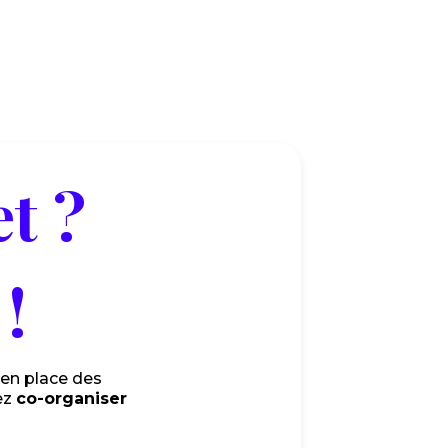
t ?
!
 en place des
ez
co-organiser