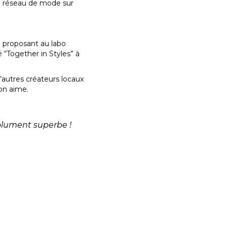
 un réseau de mode sur
en proposant au labo
é “Together in Styles” à
’autres créateurs locaux
on aime.
olument superbe !