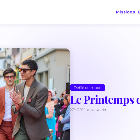
Missions
Défilé de mode
Le Printemps 
27/4/2024
par
Laurie