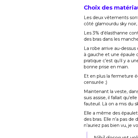
Choix des matéria
Les deux vêtements sont r
côté glamourdu sky noir, 
Les 3% d’élasthanne conte
des bras dans les manche
La robe arrive au-dessus
à gauche et une épaule dé
pratique c’est qu’il y a u
bonne prise en main.
Et en plus la fermeture éc
censurée ;)
Maintenant la veste, dan
suis assise, il fallait qu’
fauteuil. Là on a mis du sk
Elle a même des épaulette
des bras. Elle n’a pas de
n’auriez pas bien vu, je v
Nihil deserunt vo