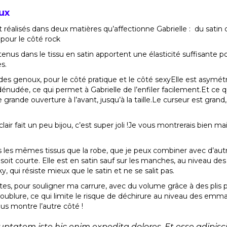
ux
éalisés dans deux matières qu’affectionne Gabrielle : du satin co
pour le côté rock
nus dans le tissu en satin apportent une élasticité suffisante pou
s.
 des genoux, pour le côté pratique et le côté sexyElle est asym
nudée, ce qui permet à Gabrielle de l’enfiler facilement.Et ce q
ne grande ouverture à l’avant, jusqu’à la taille.Le curseur est gra
lair fait un peu bijou, c’est super joli !Je vous montrerais bien mai
s les mêmes tissus que la robe, que je peux combiner avec d’au
elle soit courte. Elle est en satin sauf sur les manches, au niveau d
y, qui résiste mieux que le satin et ne se salit pas.
s, pour souligner ma carrure, avec du volume grâce à des plis po
 doublure, ce qui limite le risque de déchirure au niveau des e
ous montre l’autre côté !
luptatem iste hic enim expedita dolores. Et esse adipisc