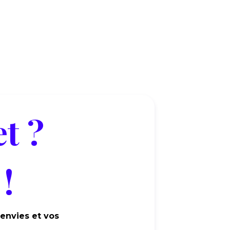
t ?
!
 envies et vos