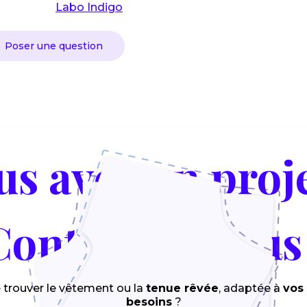
Labo Indigo
Poser une question
us avez un proje
Contactez-nous 
 trouver le vêtement ou la
tenue rêvée
, adaptée à
vos
besoins
?