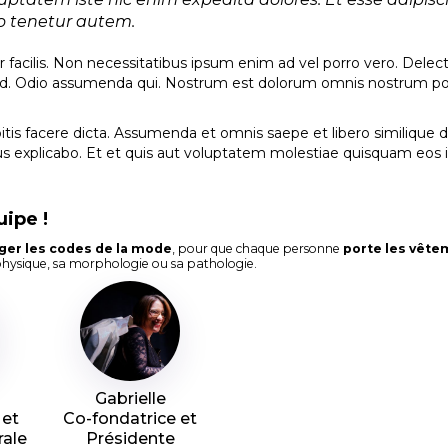
lo tenetur autem.
r facilis. Non necessitatibus ipsum enim ad vel porro vero. Dele
ad. Odio assumenda qui. Nostrum est dolorum omnis nostrum p
bitis facere dicta. Assumenda et omnis saepe et libero similique d
us explicabo. Et et quis aut voluptatem molestiae quisquam eos i
uipe !
ger les codes de la mode
, pour que chaque personne
porte les vête
physique, sa morphologie ou sa pathologie.
Gabrielle
 et
Co-fondatrice et
ale
Présidente