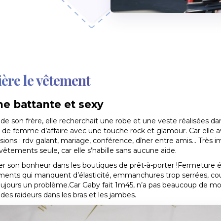
ière le vêtement
e battante et sexy
de son frère, elle recherchait une robe et une veste réalisées d
k de femme d’affaire avec une touche rock et glamour. Car elle ava
ions : rdv galant, mariage, conférence, dîner entre amis… Très impo
vêtements seule, car elle s’habille sans aucune aide.
r son bonheur dans les boutiques de prêt-à-porter !Fermeture éc
ements qui manquent d’élasticité, emmanchures trop serrées, co
oujours un problème.Car Gaby fait 1m45, n’a pas beaucoup de motr
des raideurs dans les bras et les jambes.