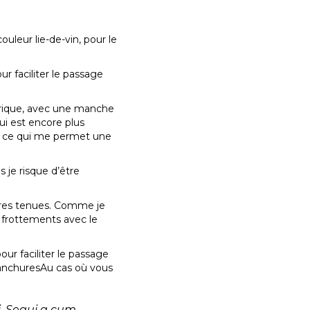
uleur lie-de-vin, pour le
r faciliter le passage
étrique, avec une manche
ui est encore plus
nd, ce qui me permet une
s je risque d’être
tres tenues. Comme je
es frottements avec le
ur faciliter le passage
mmanchuresAu cas où vous
i. Sequi a cum