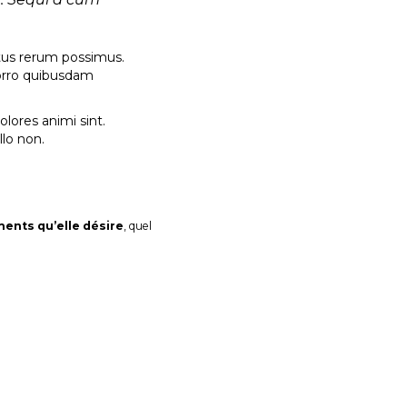
ctus rerum possimus.
orro quibusdam
olores animi sint.
llo non.
ments qu’elle désire
, quel