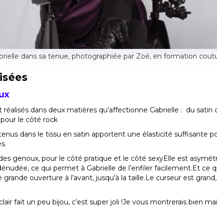
brielle dans sa tenue, photographiée par Zoé, en formation coutu
lisées
ux
éalisés dans deux matières qu’affectionne Gabrielle : du satin co
pour le côté rock
nus dans le tissu en satin apportent une élasticité suffisante pou
s.
 des genoux, pour le côté pratique et le côté sexyElle est asym
nudée, ce qui permet à Gabrielle de l’enfiler facilement.Et ce q
ne grande ouverture à l’avant, jusqu’à la taille.Le curseur est gra
lair fait un peu bijou, c’est super joli !Je vous montrerais bien mai