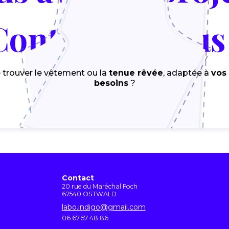
Contactez-nous 
 trouver le vêtement ou la
tenue rêvée
, adaptée à
vos
besoins
?
Contactez-nous !
Contact
20 rue du Maréchal Foch
67540 OSTWALD
labo.indigo@gmail.com
06 67 57 48 86