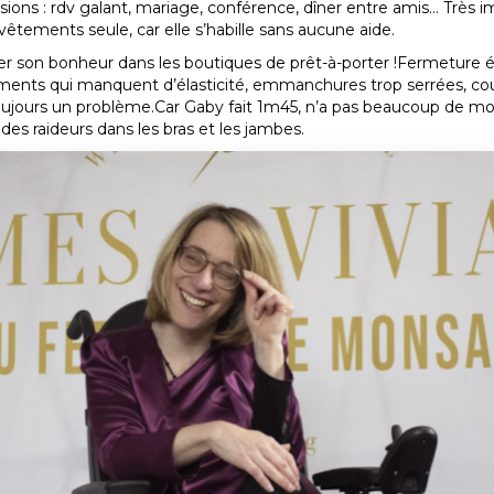
ions : rdv galant, mariage, conférence, dîner entre amis… Très impo
vêtements seule, car elle s’habille sans aucune aide.
r son bonheur dans les boutiques de prêt-à-porter !Fermeture éc
ements qui manquent d’élasticité, emmanchures trop serrées, co
oujours un problème.Car Gaby fait 1m45, n’a pas beaucoup de motr
des raideurs dans les bras et les jambes.