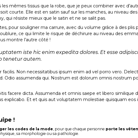
s les mêmes tissus que la robe, que je peux combiner avec d’au
elle soit courte. Elle est en satin sauf sur les manches, au niveau d
y, qui résiste mieux que le satin et ne se salit pas.
s, pour souligner ma carrure, avec du volume grâce à des plis po
 doublure, ce qui limite le risque de déchirure au niveau des e
ous montre l’autre côté !
luptatem iste hic enim expedita dolores. Et esse adipisc
lo tenetur autem.
r facilis. Non necessitatibus ipsum enim ad vel porro vero. Dele
ad. Odio assumenda qui. Nostrum est dolorum omnis nostrum p
bitis facere dicta. Assumenda et omnis saepe et libero similique d
us explicabo. Et et quis aut voluptatem molestiae quisquam eos i
uipe !
ger les codes de la mode
, pour que chaque personne
porte les vête
physique, sa morphologie ou sa pathologie.