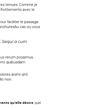
tres tenues. Comme je
es frottements avec le
ur faciliter le passage
mmanchuresAu cas où vous
i. Sequi a cum
ctus rerum possimus.
orro quibusdam
olores animi sint.
llo non.
ments qu’elle désire
, quel