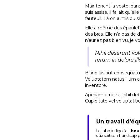
Maintenant la veste, dan
suis assise, il fallait qu’
fauteuil. Là on a mis du sk
Elle a même des épaulette
des bras. Elle n’a pas de
n’auriez pas bien vu, je v
Nihil deserunt vo
rerum in dolore il
Blanditiis aut consequatu
Voluptatem natus illum 
inventore.
Aperiam error sit nihil de
Cupiditate vel voluptatib
Un travail d'éq
Le labo indigo fait
bou
que soit son handicap 