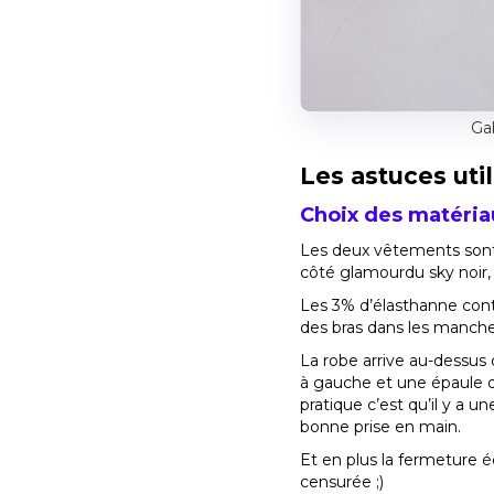
Ga
Les astuces uti
Choix des matéria
Les deux vêtements sont r
côté glamourdu sky noir, 
Les 3% d’élasthanne conte
des bras dans les manche
La robe arrive au-dessus
à gauche et une épaule dé
pratique c’est qu’il y a u
bonne prise en main.
Et en plus la fermeture éc
censurée ;)