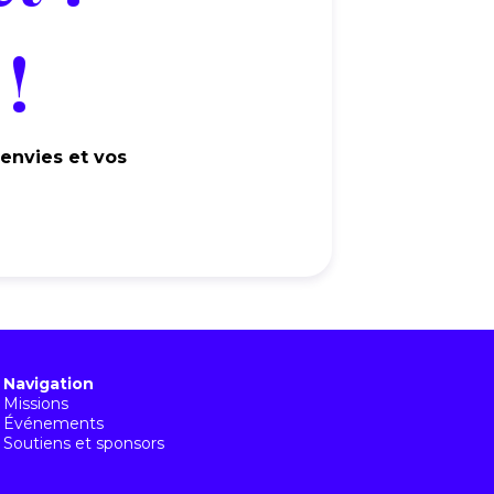
!
 envies et vos
Navigation
Missions
Événements
Soutiens et sponsors