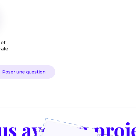
 et
ale
Poser une question
us avez un proje